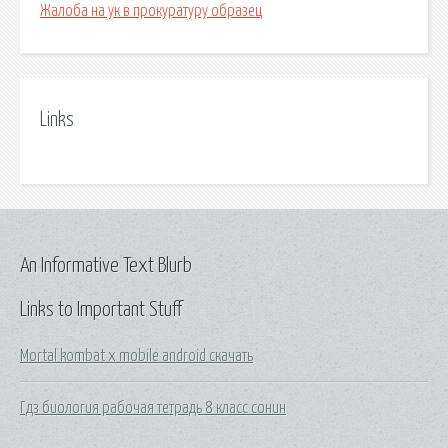
Жалоба на ук в прокуратуру образец
Links
An Informative Text Blurb
Links to Important Stuff
Mortal kombat x mobile android скачать
Гдз биология рабочая тетрадь 8 класс сонин