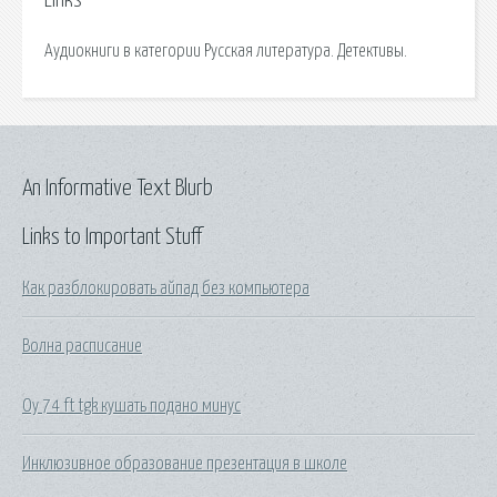
Links
Аудиокниги в категории Русская литература. Детективы.
An Informative Text Blurb
Links to Important Stuff
Как разблокировать айпад без компьютера
Волна расписание
Оу 74 ft tgk кушать подано минус
Инклюзивное образование презентация в школе