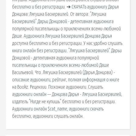
бесплатно и без регистрации. ➔ СКАЧАТЬ аудиокнигу Дарья
Донцова: Лягушка Баскервилей. От автора: "Лягушка
Баскервилей" Дарьи Донцовой - детективная аудиокнига
популярной писательницы о приключениях всеми-любимой
Даше. Аудиокнига Лягушка Баскервилей Донцова Дарья
доступна бесплатно и без регистрации. У нас удобно слушать
книги онлайн без регистрации. "Лягушка Баскервилей" Дарьи
Донцовой - детективная аудиокнига популярной
писательницы о приключениях всеми-любимой Даше
Васильевой. Что. Лягушка Баскервилей (Дарья Донцова) -
описание аудиокниги, рейтинг, полная информация о книге
на Bookz. Рецензии. Похожие аудиокниги. Слушать
аудиокниги онлайн — Донцова Дарья - Лягушка Баскервилей,
издатель "Нигде не купишь" бесплатно и без регистрации.
Аудиокниги онлайн $cat_name, аудиокниги скачать
бесплатно, аудиокниги слушать онлайн.