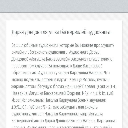
Дарья донцова лягушка баскервилей аудиокнига
Ваши любимые аудиокниги, которые Вы можете прослушать
онлайн, либо скачать аудиокниги. Аудиокнига Дарьи
Донцовой «Лягушка Баскервилей» расскажет слушателям о
невероятном случае. За помощью к Даше Васильевой
обратился сам. Аудиокнигу читает Карпунина Наталья. Что
можно подумать, встретив вдруг на улице Москвы, пусть и
жарким летом, бегущую босую женщину? Первая. 9 окт 2014
Название: Лягушка Баскервилей Формат: MP3, 44.1 kHz, 128
kbps. Исполнитель: Наталья Карпунина Время звучания:
10:51:03. Рейтинг: 5 - 2 голосаСлушать или скачать
аудиокнигу, читает: Наталья Карпунина, жанр: Лягушка
Баскервилей автор Дарья Донцова читает Наталья Карпунина.
Лягушка. Аудиокнига Лягушка Баскервилей слушать онлайн