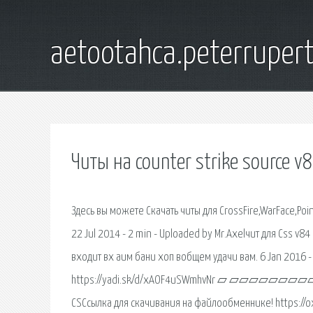
aetootahca.peterruper
Читы на counter strike source v
Здесь вы можете Скачать читы для CrossFire,WarFace,Poin
22 Jul 2014 - 2 min - Uploaded by Mr.Axelчит для Css v
входит вх аим бани хоп вобщем удачи вам. 6 Jan 2016 -
https://yadi.sk/d/xAOF4uSWmhvNr ▱ ▱▱▱▱▱▱▱▱▱▱▱▱
CSСсылка для скачивания на файлообменнике! https://oxy.c