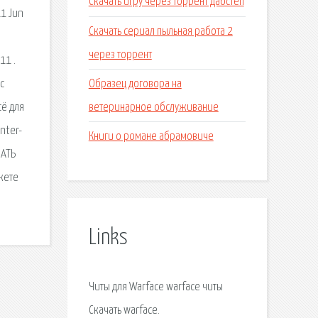
Скачать игру через торрент дабстеп
1 Jun
Скачать сериал пыльная работа 2
через торрент
11 .
Образец договора на
с
ветеринарное обслуживание
сё для
nter-
Книги о романе абрамовиче
ЧАТЬ
ожете
Links
Читы для Warface warface читы
Скачать warface.