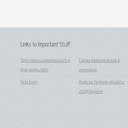
Links to Important Stuff
Текст песни кемеровского я
Схема развода лохов в
буду ждать тебя
интернете
First born
Моди до farming simulator
2009 торрент