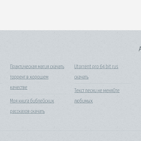
A
Практическая магия скачать
Utorrent pro 64 bit rus
торрент в хорошем
скачать
качестве
Текст песни не меняйте
Моя книга библейских
любимых
рассказов скачать