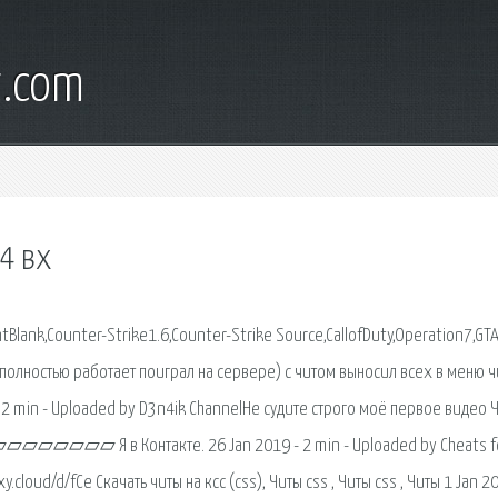
t.com
84 вх
tBlank,Counter-Strike1.6,Counter-Strike Source,CallofDuty,Operation7,GTA
84 полностью работает поиграл на сервере) с читом выносил всех в меню ч
 2 min - Uploaded by D3n4ik ChannelНе судите строго моё первое видео Ч
▱▱▱▱ Я в Контакте. 26 Jan 2019 - 2 min - Uploaded by Cheats f
loud/d/fCe Скачать читы на ксс (css), Читы css , Читы css , Читы 1 Jan 2