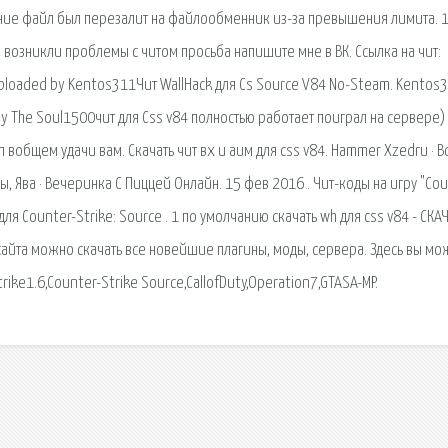
мание файл был перезалит на файлообменник из-за превышения лимита. 1
 возникли проблемы с читом просьба напишите мне в ВК. Ссылка на чит:
 Uploaded by Kentos311Чит WallHack для Cs Source V84 No-Steam. Kentos3
d by The Soul1500чит для Css v84 полностью работает поиграл на сервере) 
 вобщем удачи вам. Скачать чит вх и аим для css v84. Hammer Xzedru · В
ы, Ява · Вечеринка С Пиццей Онлайн. 15 фев 2016 . Чит-коды на игру "Cou
 для Counter-Strike: Source . 1 по умолчанию скачать wh для css v84 - СКА
С сайта можно скачать все новейшие плагины, моды, сервера. Здесь вы м
trike1.6,Counter-Strike Source,CallofDuty,Operation7,GTASA-MP.