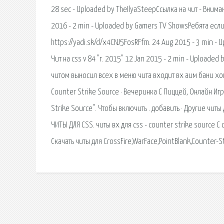
28 sec - Uploaded by TheIlyaSteepСсылка на чит - Вни
2016 - 2 min - Uploaded by Gamers TV ShowsРебята если
https://yadi.sk/d/x4CNJ5FosRFfm. 24 Aug 2015 - 3 min -
Чит на css v 84 "г. 2015" 12 Jan 2015 - 2 min - Uploade
читом выносил всех в меню чита входит вх аим бани хоп
Counter Strike Source · Вечеринка С Пиццей, Онлайн Игр
Strike Source". Чтобы включить . добавить · Другие читы
ЧИТЫ ДЛЯ CSS. читы вх для css - counter strike source 
Скачать читы для CrossFire,WarFace,PointBlank,Counter-S