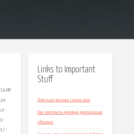
Links to Important
Stuff
SA-MP.
ита
Дом кино москва схема зала
ит -
Как заполнить нулевую декларацию
or
образец
017 -