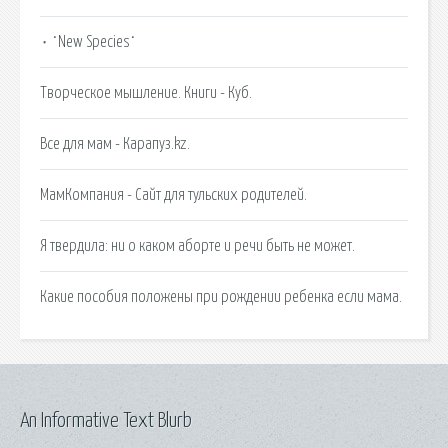
٠ ˙New Species˙
Творческое мышление. Книги - Куб.
Все для мам - Карапуз.kz.
МамКомпания - Сайт для тульских родителей.
Я твердила: ни о каком аборте и речи быть не может.
Какие пособия положены при рождении ребенка если мама.
An Informative Text Blurb