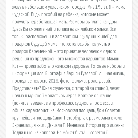
живу в небольшом украинском городке. Мне 15 лет. Я – мама
чудесной. Виды пособий на ребенка, которые может
получить неработающая мать. Размеры выплат в каждом.
Здесь Вы сможете найти топики на английском языке. Все
топики расположены в алфавитном. 15 лучших идей для
подарков будущей маме. Что хотелось бы получить в
подарок беременной. – это принятие человеком одного
решения из предложенного множества вариантов. Мамин
Кит — проект заботы о женском здоровье. Готовые наборы и
информация для. Биография Ларисы Гузеевой: личная жизнь,
последние новости 2018, фото, фильмы, роли, Давай.
Представляете? Юная студентка, с гитарой за спиной, лезет
ночью в мужской монастырь через. Краткое описание:
(понятие, введение в профессию, сущность профессии,
общая характеристика. Московская площадь, Дом Советов
крупнейшая площадь Санкт-Петербурга с размерами около
Экранизация книги Дэниэла П. Мэнникса. История про лисенка
Тодда и щенка Коппера. Не мо́жет быть! — советский