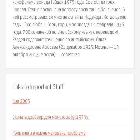
кинофильм Леонида Гайдая 1975 года. Состоит из трёх
новелл. Статья посвящена вопросу воспитания близнецов. В
ней рассматриваются многие аспекты. Надежда , Когда цвели
сады , Эхо любви , Гори, гори, моя звезда 14 февраля 1936
года. 700 сочинений по английскому языку с переводом!
Раздел содержит сочинения по английскому. О́льга
Алекса́ндровна Аро́сева (21 декабря 1925, Москва — 13
октября 2013, Москва) — советская.
Links to Important Stuff
Кип 2005
Скачать драйвер для монитора lg l1933s
Роль книги в жизни человека проблема