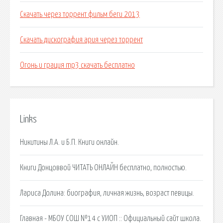
Скачать через торрент фильм беги 2013
Скачать дискография ария через торрент
Огонь и грация mp3 скачать бесплатно
Links
Никитины Л.А. и Б.П. Книги онлайн.
Книги Донцоввой ЧИТАТЬ ОНЛАЙН бесплатно, полностью.
Лариса Долина: биография, личная жизнь, возраст певицы.
Главная - МБОУ СОШ №14 с УИОП :: Официальный сайт школа.