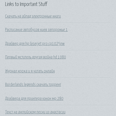
Links to Important Stuff
Скачать на айпад электронные книги
Расписание автобусов киев запорожье 1
Драйвер для hp laserjet pro cp1025nw
Первый мститель другая война hd 1080
Журнал кроха и я читать онлайн
Borderlands legends скачать торрент
Драйвера для принтера кэнон мр 280
Текст на английском песни из анастасии