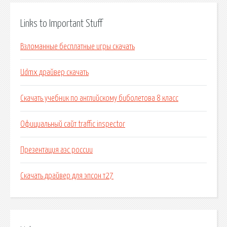
Links to Important Stuff
Взломанные бесплатные игры скачать
Udmx драйвер скачать
Скачать учебник по английскому биболетова 8 класс
Официальный сайт traffic inspector
Презентация аэс россии
Скачать драйвер для эпсон т27