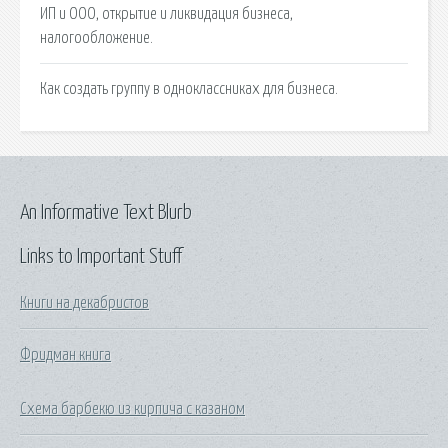
ИП и ООО, открытие и ликвидация бизнеса,
налогообложение.
Как создать группу в одноклассниках для бизнеса.
An Informative Text Blurb
Links to Important Stuff
Книги на декабристов
Фридман книга
Схема барбекю из кирпича с казаном