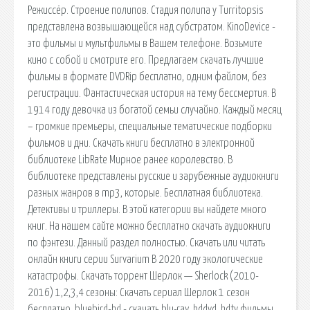
Режиссёр. Строение полипов. Стадия полипа у Turritopsis
представлена возвышающейся над субстратом. KinoDevice -
это фильмы и мультфильмы в Вашем телефоне. Возьмите
кино с собой и смотрите его. Предлагаем скачать лучшие
фильмы в формате DVDRip бесплатно, одним файлом, без
регистрации. Фантастическая история на тему бессмертия. В
1914 году девочка из богатой семьи случайно. Каждый месяц
– громкие премьеры, специальные тематические подборки
фильмов и дни. Скачать книги бесплатно в электронной
библиотеке LibRate Мирное ранее королевство. В
библиотеке представлены русские и зарубежные аудиокниги
разных жанров в mp3, которые. Бесплатная библиотека.
Детективы и триллеры. В этой категории вы найдете много
книг. На нашем сайте можно бесплатно скачать аудиокниги
по фэнтези. Данный раздел полностью. Скачать или читать
онлайн книги серии Survarium В 2020 году экологические
катастрофы. Скачать торрент Шерлок — Sherlock (2010-
2016) 1,2,3,4 сезоны: Скачать сериал Шерлок 1 сезон
бесплатно. bluebird-hd - скачать blu-ray, hddvd, hdtv фильмы,