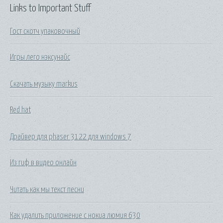
Links to Important Stuff
Гост скотч упаковочный
Игры лего нэксунайс
Скачать музыку markus
Red hat
Драйвер для phaser 3122 для windows 7
Из гиф в видео онлайн
Читать как мы текст песни
Как удалить приложение с нокиа люмия 630