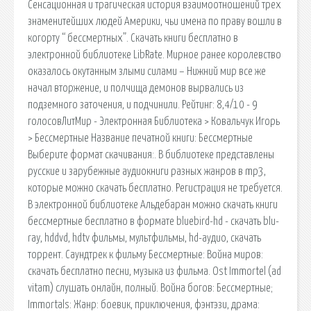
Сенсационная и трагическая история взаимоотношений трех
знаменитейших людей Америки, чьи имена по праву вошли в
когорту “ бессмертных”. Скачать книги бесплатно в
электронной библиотеке LibRate. Мирное ранее королевство
оказалось окутанным злыми силами – Нижний мир все же
начал вторжение, и полчища демонов вырвались из
подземного заточения, и подчинили. Рейтинг: 8,4/10 - 9
голосовЛитМир - Электронная Библиотека > Ковальчук Игорь
> Бессмертные Название печатной книги: Бессмертные
Выберите формат скачивания:. В библиотеке представлены
русские и зарубежные аудиокниги разных жанров в mp3,
которые можно скачать бесплатно. Регистрация не требуется.
В электронной библиотеке Альдебаран можно скачать книги
бессмертные бесплатно в формате bluebird-hd - скачать blu-
ray, hddvd, hdtv фильмы, мультфильмы, hd-аудио, скачать
торрент. Саундтрек к фильму Бессмертные: Война миров:
скачать бесплатно песни, музыка из фильма. Ost Immortel (ad
vitam) слушать онлайн, полный. Война богов: Бессмертные;
Immortals: Жанр: боевик, приключения, фэнтэзи, драма: