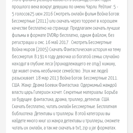
прошлого века вокруг девушки по имени Чарли. Рейтинг: 5 -
5 голосов25 июн 2016 Смотреть онлайн фильм Война Богов:
Бессмертные (2011) или скачать через торрент в хорошем
качестве бесплатно на странице. Предлагаем скачать лучшие
фильмы в формате DVDRip бесплатно, одним файлом, без
регистрации и смс. 16 май 2017 . Смотреть Бессмертные
Война миров (2005) Скачать Фантастическая история на тему
бессмертия. В 1914 году девочка из богатой семьи случайно
находит в глубине леса (принадлежащего ее отцу) хижину,
где живет очень необычное семейство. Этих же людей
разыскивает. 18 мар 2013 Война Богов: Бессмертные 2011.
США. Жанр: Драма Боевик Фантастика. Одержимый жаждой
власти царь Гиперион хочет. Секретные материалы: Борьба
за будущее. фантастика, драма, триллер, детектив. США
Скачать бесплатно, читать онлайн Бессмертные. Бесплатная
библиотека. Детективы и триллеры. В этой категории вы
найдете много книг из жанра детективы и триллеры, сможете
читать их онлайн, а так же скачать в txt, zip и jar форматах.