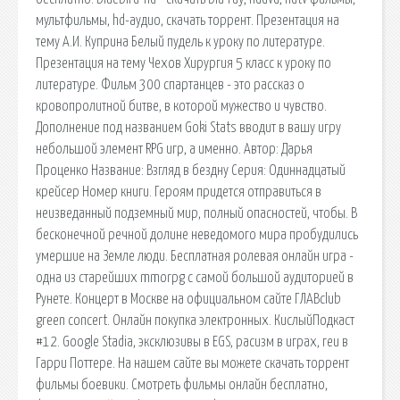
мультфильмы, hd-аудио, скачать торрент. Презентация на
тему А.И. Куприна Белый пудель к уроку по литературе.
Презентация на тему Чехов Хирургия 5 класс к уроку по
литературе. Фильм 300 спартанцев - это рассказ о
кровопролитной битве, в которой мужество и чувство.
Дополнение под названием Goki Stats вводит в вашу игру
небольшой элемент RPG игр, а именно. Автор: Дарья
Проценко Название: Взгляд в бездну Серия: Одиннадцатый
крейсер Номер книги. Героям придется отправиться в
неизведанный подземный мир, полный опасностей, чтобы. В
бесконечной речной долине неведомого мира пробудились
умершие на Земле люди. Бесплатная ролевая онлайн игра -
одна из старейших mmorpg с самой большой аудиторией в
Рунете. Концерт в Москве на официальном сайте ГЛАВclub
green concert. Онлайн покупка электронных. КислыйПодкаст
#12. Google Stadia, эксклюзивы в EGS, расизм в играх, геи в
Гарри Поттере. На нашем сайте вы можете скачать торрент
фильмы боевики. Смотреть фильмы онлайн бесплатно,