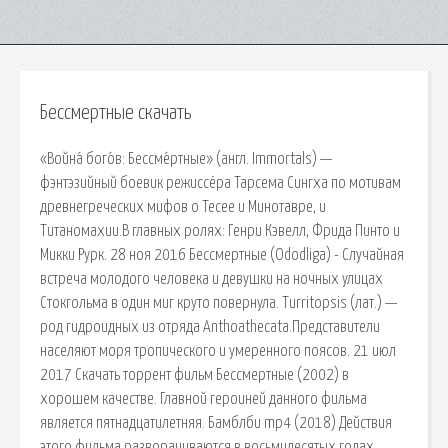
Бессмертные скачать
«Война́ бого́в: Бессме́ртные» (англ. Immortals) —
фэнтэзийный боевик режиссёра Тарсема Сингха по мотивам
древнегреческих мифов о Тесее и Минотавре, и
Титаномахии.В главных ролях: Генри Кэвелл, Фрида Пинто и
Микки Рурк. 28 ноя 2016 Бессмертные (Ododliga) - Случайная
встреча молодого человека и девушки на ночных улицах
Стокгольма в один миг круто повернула. Turritopsis (лат.) —
род гидроидных из отряда Anthoathecata.Представители
населяют моря тропического и умеренного поясов. 21 июл
2017 Скачать торрент фильм Бессмертные (2002) в
хорошем качестве. Главной героиней данного фильма
является пятнадцатилетняя. Бамблби mp4 (2018) Действия
этого фильма разворачиваются в восьмидесятых годах