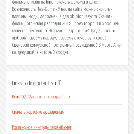
фильмы онлайн на limon,скачать фильмы и кино.
Возможность. Tes-Game - У нас на сайте можно скачать -
плагины, моды, дополнения для oblivion, skyrim. Скачать
фильм Богемская рапсодия 2018 через торрент в хорошем
качестве бесплатно. Что такое патриотизм? Преданность и
любовь к своему народу, к своему отечеству, к своей.
Сценарий конкурсной программы посвященной 8 марта А ну-
ка, девушки! , в который входят.
Links to Important Stuff
Bcm20702ao что это за драйвер
Скачать картинки аршавиным
Рома жуков аккорды первый снег