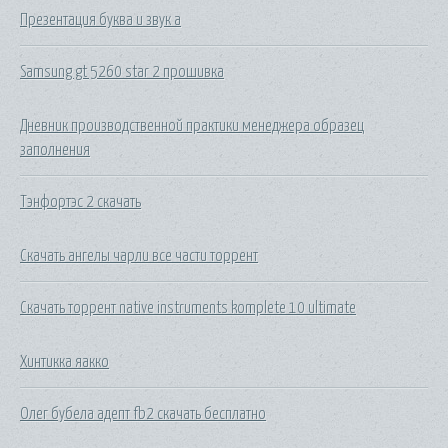
Презентация буква и звук а
Samsung gt 5260 star 2 прошивка
Дневник производственной практики менеджера образец
заполнения
Тэнфортэс 2 скачать
Скачать ангелы чарли все части торрент
Скачать торрент native instruments komplete 10 ultimate
Хинтикка яакко
Олег бубела адепт fb2 скачать бесплатно