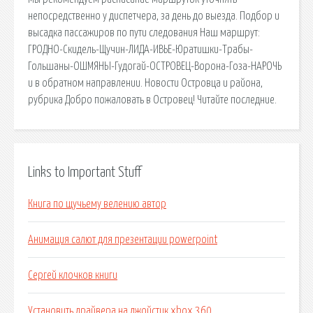
непосредственно у диспетчера, за день до выезда. Подбор и
высадка пассажиров по пути следования Наш маршрут:
ГРОДНО-Скидель-Щучин-ЛИДА-ИВЬЕ-Юратишки-Трабы-
Гольшаны-ОШМЯНЫ-Гудогай-ОСТРОВЕЦ-Ворона-Гоза-НАРОЧЬ
и в обратном направлении. Новости Островца и района,
рубрика Добро пожаловать в Островец! Читайте последние.
Links to Important Stuff
Книга по щучьему велению автор
Анимация салют для презентации powerpoint
Сергей клочков книги
Установить драйвера на джойстик xbox 360