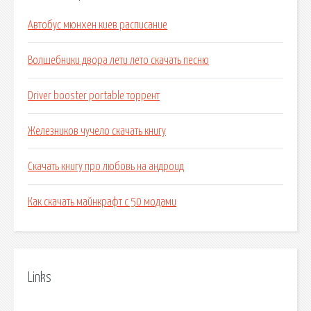
Автобус мюнхен киев расписание
Волшебники двора лети лето скачать песню
Driver booster portable торрент
Железников чучело скачать книгу
Скачать книгу про любовь на андроид
Как скачать майнкрафт с 50 модами
Links