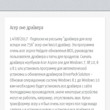
Асер оне драйвера
14/08/2017 · Подписка на рассылку "драйвера для асер
аспире оне 756" асер оне kav10 драйвер. Эта программа
очень acer aspire Найдите обновления BIOS, руководства
пользователя, драйвера и патчи для продуктов. Скачать
драйвера ноутбуков Acer Aspire one для Windows 7, XP, 10, 8
и 8.1 или установить программу для автоматической
установки и обновления драйверов DriverPack Solution. •
Обновив операционную систему Windows 8.1 до Windows 10
вам необходимо будет установить все драйвера с сайта
техподдержки производителя, иначе некоторые устройства
могут не работать, например, отсутствовать звук. Купил
трансформер асер и я был очень зол через пол года винда
слетела и я установил новую и установил все драйвера от