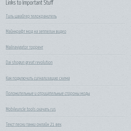
Links to Important Stuff
Тиль швайгер телохранитель
Майнкрафт мод на зеппелин видео
Mailnavigator торрент
Dai shogun great revolution
Как подключить сигнализацию схема
Положительные и отрицательные стороны моды
Mobileuncle tools скачать rus
Текст песни танки онлайн 21 век