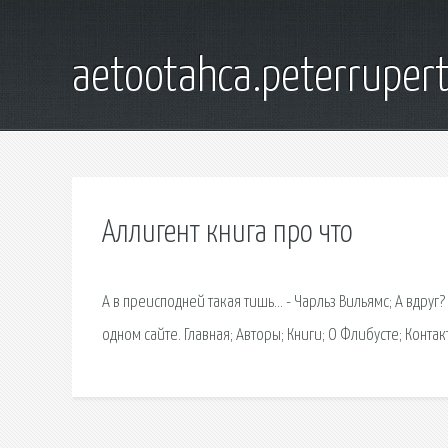
aetootahca.peterruper
Аллигент книга про что
А в преисподней такая тишь… - Чарльз Вильямс; А вдруг?
одном сайте. Главная; Авторы; Книги; О Флибусте; Контак