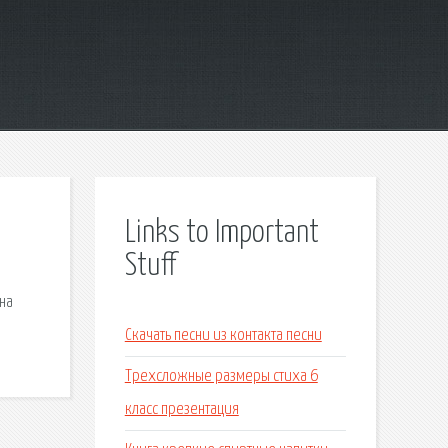
Links to Important
Stuff
 на
Скачать песни из контакта песни
Трехсложные размеры стиха 6
класс презентация