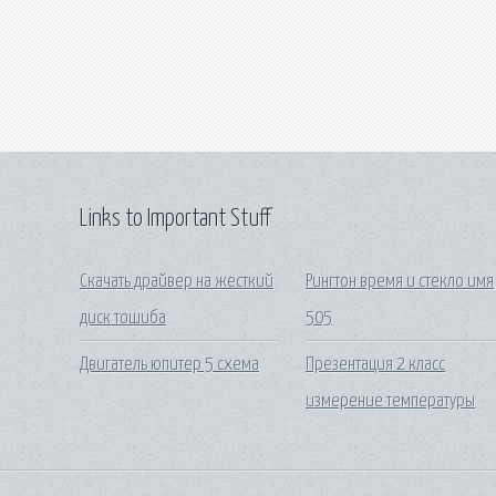
Links to Important Stuff
Скачать драйвер на жесткий
Рингтон время и стекло имя
диск тошиба
505
Двигатель юпитер 5 схема
Презентация 2 класс
измерение температуры