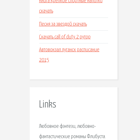
Книга крепкие спиртные напитки
скачать
Песня за звездой скачать
Скачать call of duty 2 рутор
Автовокзал луганск расписание
2015
Links
Любовное фэнтези, любовно-
фантастические романы Флибуста.