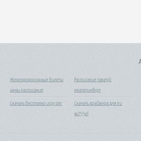
A
Железнодорожные билеты
Расписание таватуй
цены расписание
екатеринбург
Скачать бесплатно игру рпг
Скачать драйвера для iru
w255el