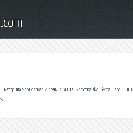
t.com
 - Екатерина Чернявская; А ведь жизнь так коротка. Флибуста – все книги
ты.