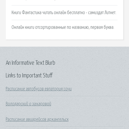
Книги Фантастика читать онлайн бесплатно - самиздат Литнет.
Онлайн книги отсортированные по названию, первая буква.
An Informative Text Blurb
Links to Important Stuff
Расписание автобусов евпатория сочи
Володарский о захаровой
Расписание авиарейсов архангельск