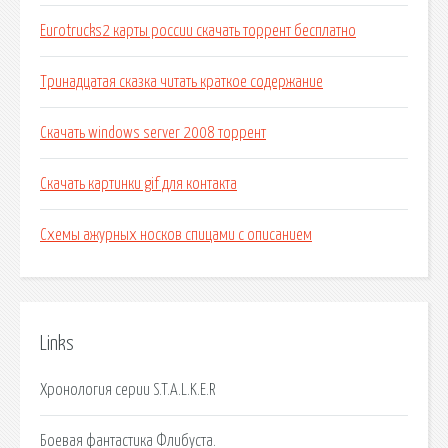
Eurotrucks2 карты россии скачать торрент бесплатно
Тринадцатая сказка читать краткое содержание
Скачать windows server 2008 торрент
Скачать картинки gif для контакта
Схемы ажурных носков спицами с описанием
Links
Хронология серии S.T.A.L.K.E.R
Боевая фантастика Флибуста.