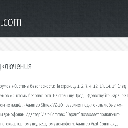
t.com
одключения
ов » Системы безопасности: На страницу 1, 2, 3, 4. 12, 13, 14, 15 След. 
мов » Системы безопасности На страницу Пред. · Здравствуйте. Заранее
м не нашёл. · Адаптер Slinex VZ-10 позволяет подключить любые 4х-
домофонам. Адаптер Vizit-Commax "Гарант" позволяет подключить
огоквартирному подъездному домофону. Адаптер Vizit-Commax для