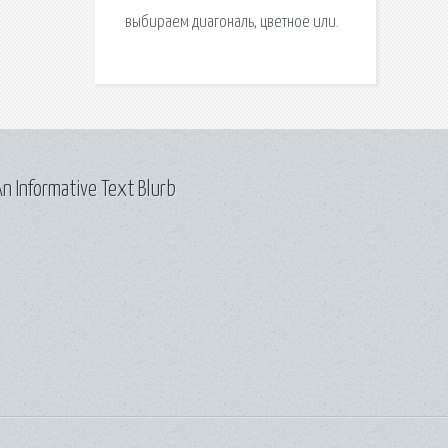
выбираем диагональ, цветное или.
n Informative Text Blurb