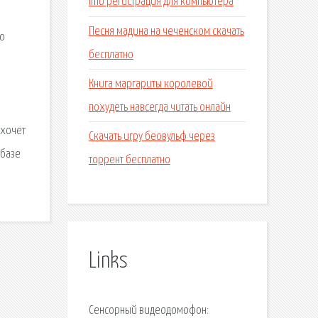
Imo регистрация для компьютера
Песня мадина на чеченском скачать
 о
бесплатно
Книга маргариты королевой
похудеть навсегда читать онлайн
 хочет
Скачать игру беовульф через
 базе
торрент бесплатно
Links
Сенсорный видеодомофон: