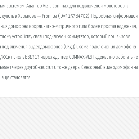
м системам. Адаптер Vizit-Commax для подключения мониторов к
, купить в Харькове — Prom.ua (ID#315784702). Подробная информация
чения домофона координатно-матричного типа более простая надежная,
атному устройству связи подключен коммутатор, который при вызове
мы подключения видеодомофонов (СКУД) Схема подключения домофона
301к панель БВД313 через адаптер СOMMAX-VIZIT адекватно работать не
рывает через другой-свистит и тоже дверь. Сенсорный видеодомофон на
чаще становятся.