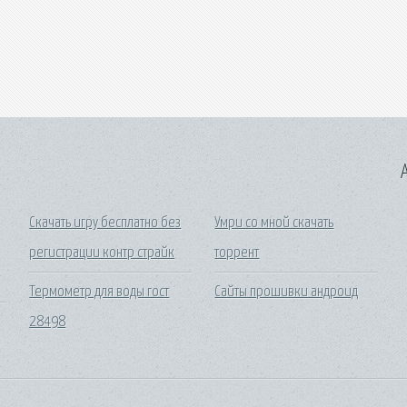
A
Скачать игру бесплатно без
Умри со мной скачать
регистрации контр страйк
торрент
Термометр для воды гост
Сайты прошивки андроид
28498