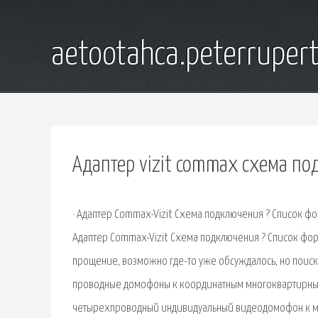
aetootahca.peterruper
Адаптер vizit commax схема п
· Адаптер Commax-Vizit Схема подключения ? Список форум
Адаптер Commax-Vizit Схема подключения ? Список фору
прощение, возможно где-то уже обсуждалось, но поиско
проводные домофоны к координатным многоквартирным 
четырехпроводный индивидуальный видеодомофон к мн