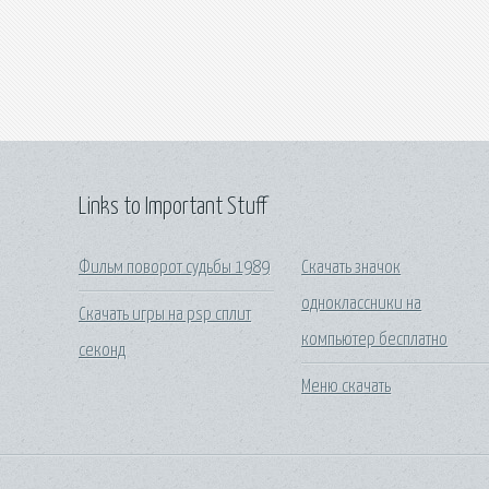
Links to Important Stuff
Фильм поворот судьбы 1989
Скачать значок
одноклассники на
Скачать игры на psp сплит
компьютер бесплатно
секонд
Меню скачать