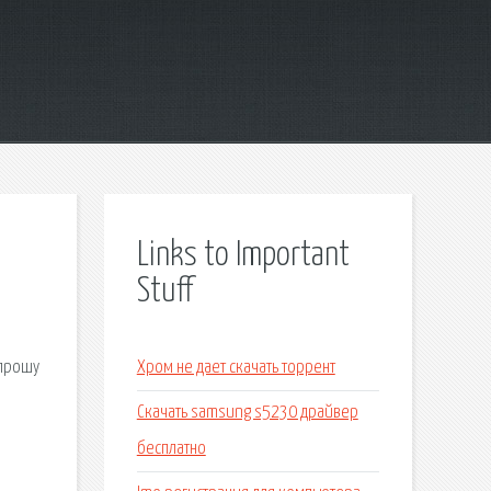
Links to Important
Stuff
·
 прошу
Хром не дает скачать торрент
Скачать samsung s5230 драйвер
бесплатно