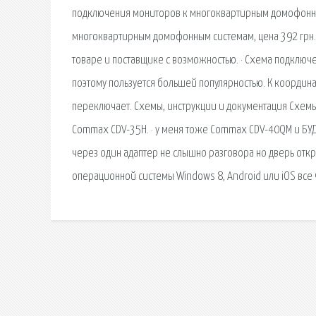
подключения мониторов к многоквартирным домофонны
многоквартирным домофонным системам, цена 392 грн.
товаре и поставщике с возможностью. · Схема подклю
поэтому пользуется большей популярностью. К координ
переключает. Схемы, инструкции и документация Схе
Commax CDV-35H. · у меня тоже Commax CDV-40QM и БУД
через один адаптер не слышно разговора но дверь отк
операционной системы Windows 8, Android или iOS все 