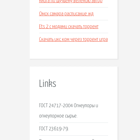
Книга по щучьему велению автор
Омск самара расписание жд
Ets 2 c модами скачать торрент
Скачать икс ком через торрент игра
Links
ГОСТ 24717-2004 Огнеупоры и
огнеупорное сырье.
ГОСТ 23619-79.