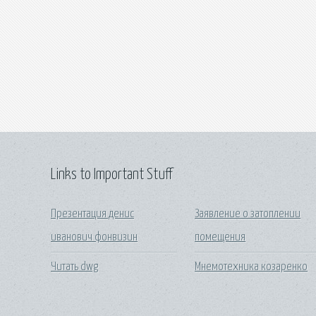
Links to Important Stuff
Презентация денис
Заявление о затоплении
иванович фонвизин
помещения
Читать dwg
Мнемотехника козаренко