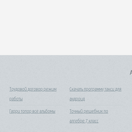
A
Трудовой договор режим
Скачать программу такси для
работы
андроид
Гарри топор все альбомы
Точный решебник по
алгебре 7 класс