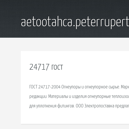
aetootahca.peterruper
24717 гост
ГОСТ 24717-2004 Огнеупоры и огнеупорное сырье. Марки
редакции. Материалы и изделия огнеупорные теплоиз
для уплотнения фитингов. ООО Электропоставка предлаг