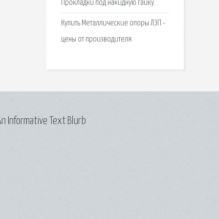
Прокладки под накидную гайку.
Купить Металлические опоры ЛЭП -
цены от производителя.
n Informative Text Blurb