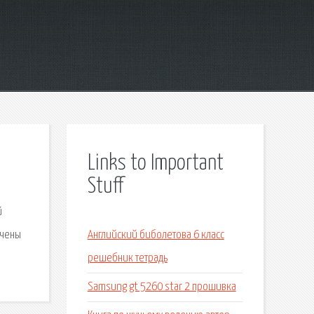
Links to Important
Stuff
й
ачены
Английский биболетова 6 класс
решебник тетрадь
Samsung gt 5260 star 2 прошивка